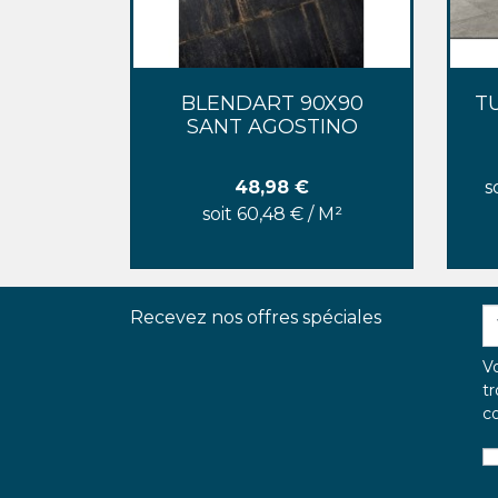
Aperçu rapide

BLENDART 90X90
T
SANT AGOSTINO
Prix
48,98 €
s
soit 60,48 € / M²
Recevez nos offres spéciales
V
tr
co