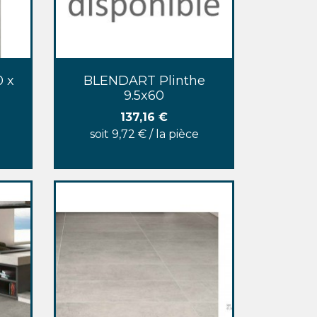
Aperçu rapide

0 x
BLENDART Plinthe
9.5x60
Prix
137,16 €
soit 9,72 € / la pièce