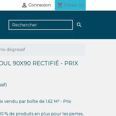

shopping_cart
Connexion
Panier
(0)

ix dégressif
UL 90X90 RECTIFIÉ - PRIX
sif)
x vendu par boîte de 1.62 M² - Prix
 % de produits en plus pour les pertes.