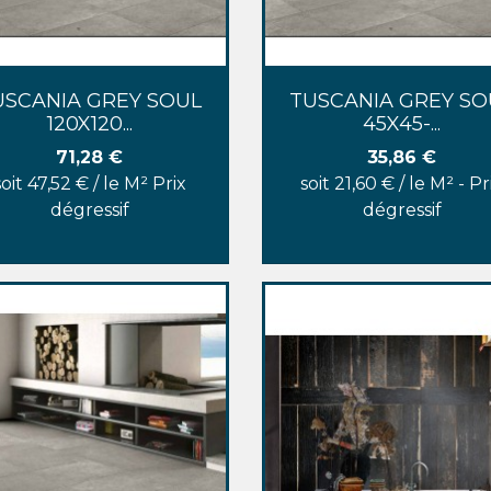
Aperçu rapide
Aperçu rapide


USCANIA GREY SOUL
TUSCANIA GREY SO
120X120...
45X45-...
Prix
Prix
71,28 €
35,86 €
soit 47,52 € / le M² Prix
soit 21,60 € / le M² - Pr
dégressif
dégressif