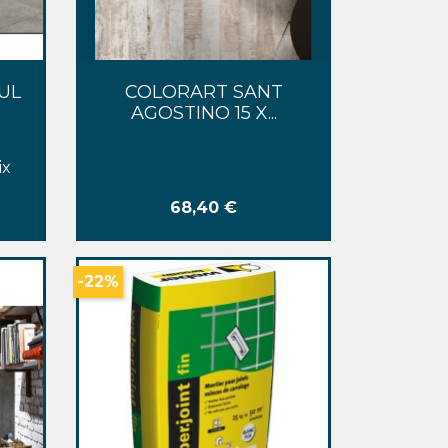
Aperçu rapide

UL
COLORART SANT
AGOSTINO 15 X...
ix
Prix
68,40 €
-22%