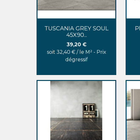
Aperçu rapide

TUSCANIA GREY SOUL
P
45X90...
Prix
39,20 €
soit 32,40 € / le M² - Prix
dégressif