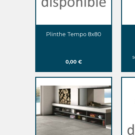
Aperçu rapide

Plinthe Tempo 8x80
s
Prix
0,00 €