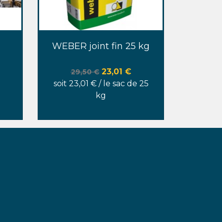
Aperçu rapide

WEBER joint fin 25 kg
Prix de base
Prix
23,01 €
29,50 €
soit 23,01 € / le sac de 25
kg