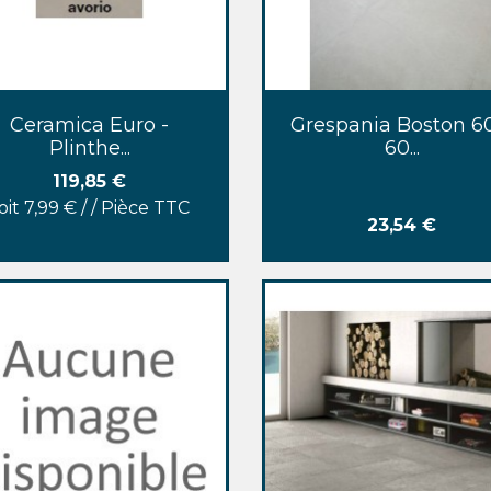
Aperçu rapide
Aperçu rapide


Ceramica Euro -
Grespania Boston 6
Plinthe...
60...
Prix
119,85 €
oit 7,99 € / / Pièce TTC
Prix
23,54 €