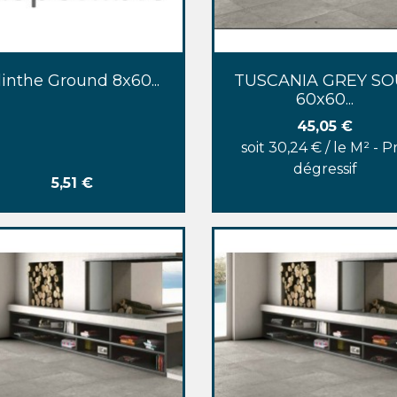
Aperçu rapide
Aperçu rapide


linthe Ground 8x60...
TUSCANIA GREY SO
60x60...
Prix
45,05 €
soit 30,24 € / le M² - Pr
dégressif
Prix
5,51 €