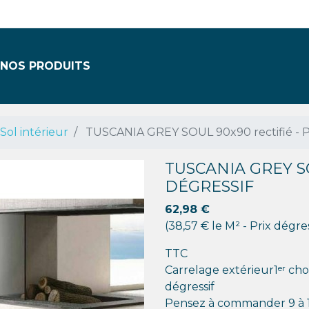
NOS PRODUITS
Sol intérieur
TUSCANIA GREY SOUL 90x90 rectifié - Pr
TUSCANIA GREY SO
DÉGRESSIF
62,98 €
(38,57 € le M² - Prix dégres
TTC
er
Carrelage extérieur1
choi
dégressif
Pensez à commander 9 à 10