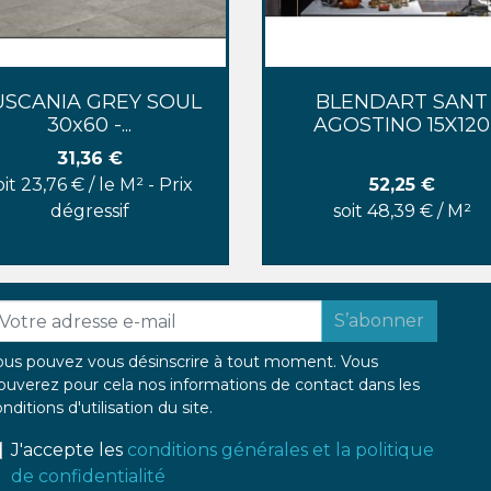
Aperçu rapide
Aperçu rapide


USCANIA GREY SOUL
BLENDART SANT
30x60 -...
AGOSTINO 15X120
Prix
31,36 €
Prix
oit 23,76 € / le M² - Prix
52,25 €
dégressif
soit 48,39 € / M²
S’abonner
ous pouvez vous désinscrire à tout moment. Vous
ouverez pour cela nos informations de contact dans les
nditions d'utilisation du site.
J'accepte les
conditions générales et la politique
de confidentialité