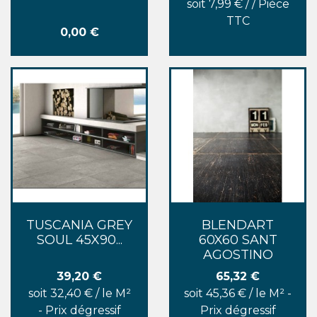
soit 7,99 € / / Pièce
TTC
Prix
0,00 €
TUSCANIA GREY
BLENDART
SOUL 45X90...
60X60 SANT
AGOSTINO
Prix
Prix
39,20 €
65,32 €
soit 32,40 € / le M²
soit 45,36 € / le M² -
- Prix dégressif
Prix dégressif