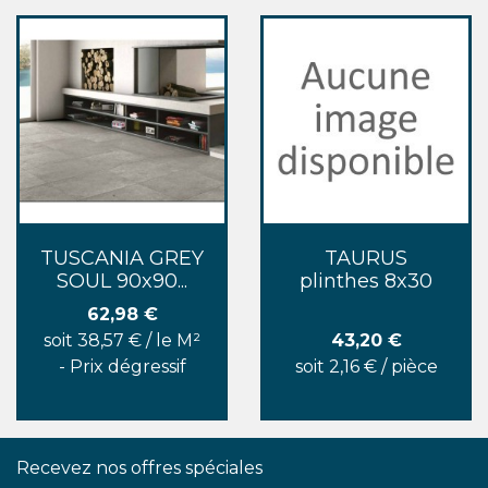
TUSCANIA GREY
TAURUS
SOUL 90x90...
plinthes 8x30
Prix
62,98 €
Prix
soit 38,57 € / le M²
43,20 €
- Prix dégressif
soit 2,16 € / pièce
Recevez nos offres spéciales