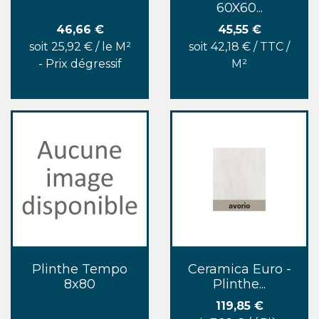
60X60...
Prix
Prix
46,66 €
45,55 €
soit 25,92 € / le M²
soit 42,18 € / TTC /
- Prix dégressif
M²
Plinthe Tempo
Ceramica Euro -
8x80
Plinthe...
Prix
119,85 €