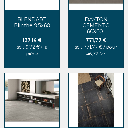
BLENDART
DAYTON
Plinthe 9.5x60
CEMENTO
60X60...
Prix
Prix
137,16 €
771,77 €
soit 9,72 € / la
soit 771,77 € / pour
pièce
46,72 M²