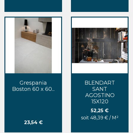
Grespania
BLENDART
Boston 60 x 60...
SANT
AGOSTINO
15X120
Prix
52,25 €
soit 48,39 € / M²
Prix
23,54 €