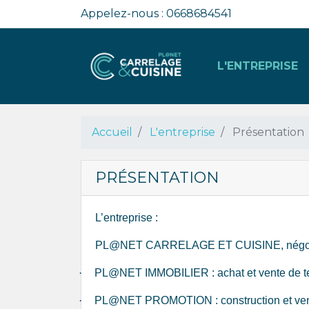
Appelez-nous :
0668684541
L'ENTREPRISE
PRÉSENTATION
NOS USINES
Accueil
L'entreprise
Présentation
PRÉSENTATION
L’entreprise :
PL@NET CARRELAGE ET CUISINE
, nég
·
PL@NET IMMOBILIER : achat et vente de terr
·
PL@NET PROMOTION : construction et vent