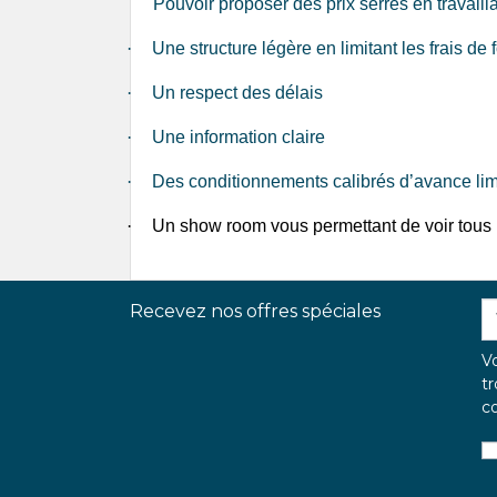
Pouvoir proposer des prix serrés en travaill
·
Une structure légère en limitant les frais d
·
Un respect des délais
·
Une information claire
·
Des conditionnements calibrés d’avance lim
·
Un show room vous permettant de voir tous 
Recevez nos offres spéciales
V
tr
co