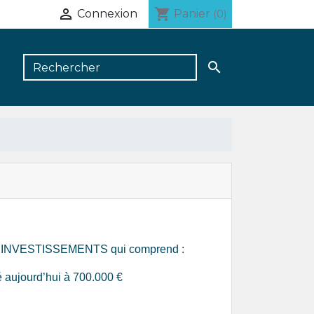

shopping_cart
Connexion
Panier
(0)

NET INVESTISSEMENTS qui comprend :
é aujourd’hui à 700.000 €