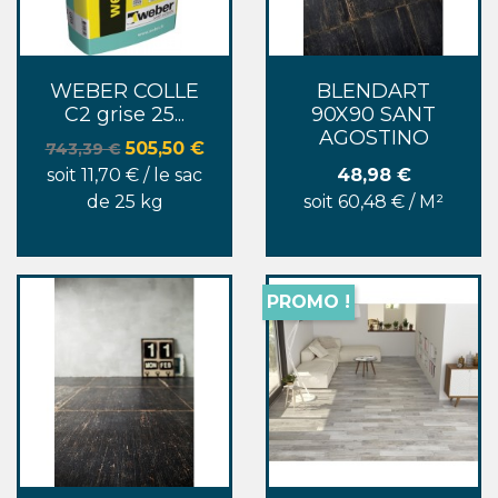
WEBER COLLE
BLENDART
C2 grise 25...
90X90 SANT
AGOSTINO
Prix de base
Prix
505,50 €
743,39 €
Prix
soit 11,70 € / le sac
48,98 €
de 25 kg
soit 60,48 € / M²
PROMO !