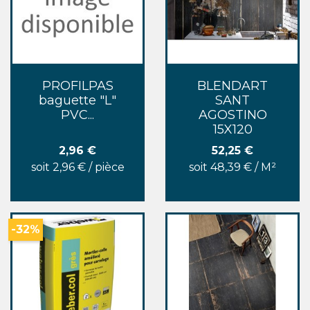
PROFILPAS
BLENDART
baguette "L"
SANT
PVC...
AGOSTINO
15X120
Prix
Prix
2,96 €
52,25 €
soit 2,96 € / pièce
soit 48,39 € / M²
-32%