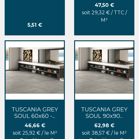
Prix
47,50 €
soit 29,32 € / TTC /
M²
Prix
5,51 €
TUSCANIA GREY
TUSCANIA GREY
SOUL 60x60 -...
SOUL 90x90...
Prix
Prix
46,66 €
62,98 €
soit 25,92 € / le M²
soit 38,57 € / le M²