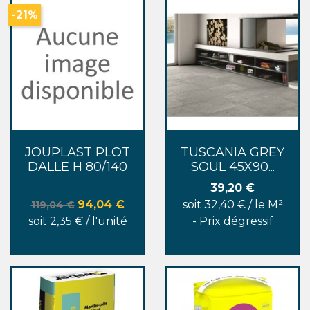
-21%
JOUPLAST PLOT
TUSCANIA GREY
DALLE H 80/140
SOUL 45X90...
Prix
39,20 €
Prix de base
Prix
94,04 €
soit 32,40 € / le M²
119,04 €
soit 2,35 € / l'unité
- Prix dégressif